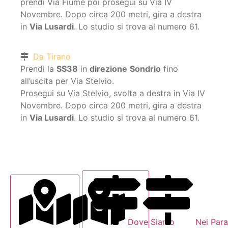
prendi Via Fiume poi prosegui su Via IV
Novembre
. Dopo circa 200 metri, gira a destra
in
Via Lusardi
. Lo studio si trova al numero 61.
Da Tirano
Prendi la
SS38
in
direzione
Sondrio
fino
all’uscita per
Via Stelvio
.
Prosegui su
Via Stelvio
, svolta a destra in
Via IV
Novembre
. Dopo circa 200 metri, gira a destra
in
Via Lusardi
. Lo studio si trova al numero 61.
Dove Siamo
Nei Para