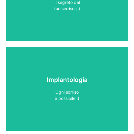
Il segreto del
tuo sorriso ;​-)
tuo sorriso ;​-)
Il segreto del
Implantologia
→
Ogni sorriso
è possibile :​ )
è possibile :​)
Ogni sorriso