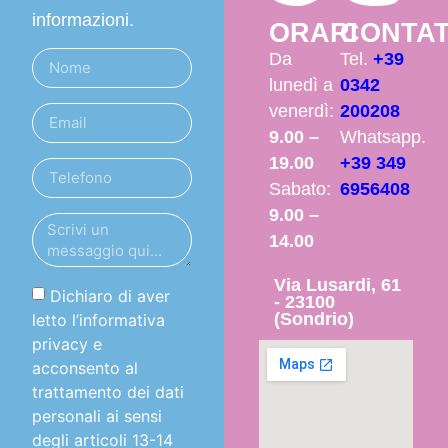
informazioni.
ORARI
CONTAT
Da
Tel.
+39
lunedì a
0342
venerdì:
200208
9.00 –
Whatsapp.
19.00
+39 349
Sabato:
6956408
9.00 –
14.00
Via Lusardi, 61
Dichiaro di aver
- 23100
(Sondrio)
letto l’informativa
privacy e
acconsento al
trattamento dei dati
personali ai sensi
degli articoli 13-14