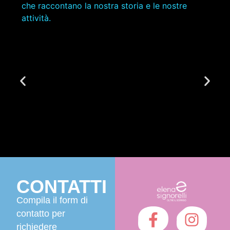
che raccontano la nostra storia e le nostre
attività.
CONTATTI
Compila il form di
contatto per
richiedere