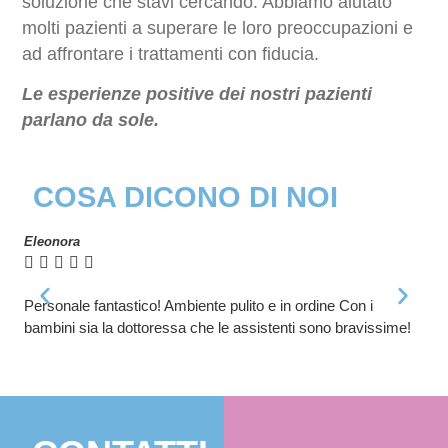
soluzione che stavi cercando. Abbiamo aiutato
molti pazienti a superare le loro preoccupazioni e
ad affrontare i trattamenti con fiducia.
Le esperienze positive dei nostri pazienti
parlano da sole.
COSA DICONO DI NOI
Eleonora
Fed






Personale fantastico! Ambiente pulito e in ordine Con i
La 
bambini sia la dottoressa che le assistenti sono bravissime!
ecc