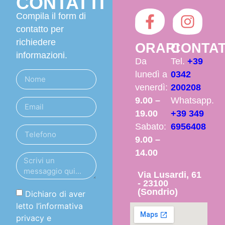
CONTATTI
Compila il form di
contatto per
richiedere
ORARI
CONTAT
informazioni.
Da
Tel.
+39
lunedì a
0342
venerdì:
200208
9.00 –
Whatsapp.
19.00
+39 349
Sabato:
6956408
9.00 –
14.00
Via Lusardi, 61
- 23100
(Sondrio)
Dichiaro di aver
letto l’informativa
privacy e