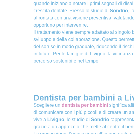
quando iniziano a notare i primi segnali di disa
crescita dentale. Presso lo studio di
Sondrio
, 
affrontata con una visione preventiva, valutand
opportuno per intervenire.
Il trattamento viene sempre adattato al singolo
sviluppo e della collaborazione. Questo permet
del sorriso in modo graduale, riducendo il rischi
in futuro. Per le famiglie di Livigno, la vicinanz
percorso sostenibile nel tempo.
Dentista per bambini a Li
Scegliere un
dentista per bambini
significa aff
di comunicare con i più piccoli e di creare un 
vive a
Livigno
, lo studio di
Sondrio
rappresenta
grazie a un approccio che mette al centro il be
La prevenzione, l’educazione all’igiene orale e 