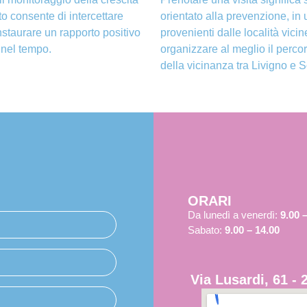
o consente di intercettare
orientato alla prevenzione, in 
staurare un rapporto positivo
provenienti dalle località vicin
 nel tempo.
organizzare al meglio il perco
della vicinanza tra Livigno e S
ORARI
Da lunedì a venerdì:
9.00 –
Sabato:
9.00 – 14.00
Via Lusardi, 61 - 