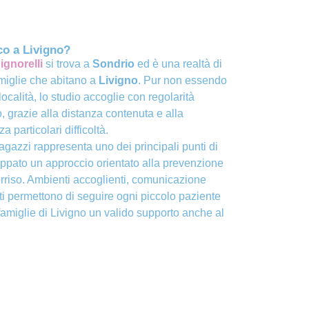
co a Livigno?
ignorelli
si trova a
Sondrio
ed è una realtà di
amiglie che abitano a
Livigno
. Pur non essendo
località, lo studio accoglie con regolarità
, grazie alla distanza contenuta e alla
a particolari difficoltà.
agazzi rappresenta uno dei principali punti di
luppato un approccio orientato alla prevenzione
orriso. Ambienti accoglienti, comunicazione
ti permettono di seguire ogni piccolo paziente
famiglie di Livigno un valido supporto anche al