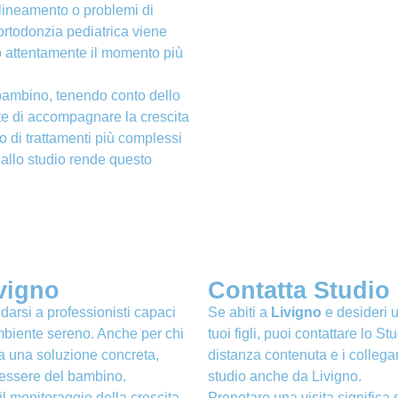
llineamento o problemi di
l’ortodonzia pediatrica viene
o attentamente il momento più
 bambino, tenendo conto dello
te di accompagnare la crescita
o di trattamenti più complessi
a allo studio rende questo
vigno
Contatta Studio 
idarsi a professionisti capaci
Se abiti a
Livigno
e desideri u
ambiente sereno. Anche per chi
tuoi figli, puoi contattare lo S
 una soluzione concreta,
distanza contenuta e i colleg
nessere del bambino.
studio anche da Livigno.
il monitoraggio della crescita
Prenotare una visita significa 