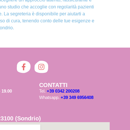
uno studio che accoglie con regolarità pazienti
e. La segreteria è disponibile per aiutarti a
rso di cura, tenendo conto delle tue esigenze e
ondrio.
CONTATTI
 19.00
Tel.
+39 0342 200208
Whatsapp.
+39 349 6956408
23100 (Sondrio)