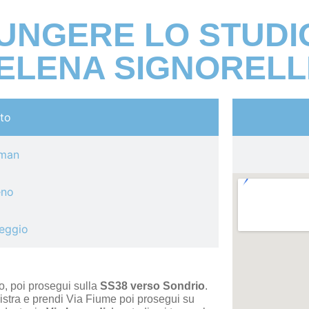
UNGERE LO STUDIO
ELENA SIGNORELL
to
lman
eno
eggio
o, poi prosegui sulla
SS38 verso Sondrio
.
nistra e prendi Via Fiume poi prosegui su