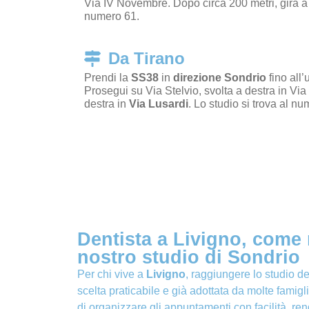
Via IV Novembre
. Dopo circa 200 metri, gira a
numero 61.
Da Tirano
Prendi la
SS38
in
direzione
Sondrio
fino all’
Prosegui su
Via Stelvio
, svolta a destra in
Via
destra in
Via Lusardi
. Lo studio si trova al n
Dentista a Livigno, come 
nostro studio di Sondrio
Per chi vive a
Livigno
, raggiungere lo studio de
scelta praticabile e già adottata da molte famig
di organizzare gli appuntamenti con facilità, ren