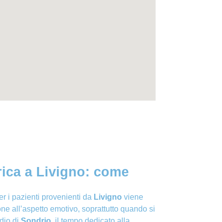
rica a Livigno: come
er i pazienti provenienti da
Livigno
viene
one all’aspetto emotivo, soprattutto quando si
udio di
Sondrio
, il tempo dedicato alla