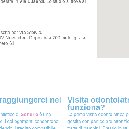
 destra in
Via Lusardi
. Lo studio si trova al
uscita per
Via Stelvio
.
 IV Novembre
. Dopo circa 200 metri, gira a
umero 61.
raggiungerci nel
Visita odontoiat
funziona?
ntistico di
Sondrio
è una
La prima visita odontoiatrica p
lie. I collegamenti consentono
gestita con particolare attenzi
dendo il tragitto compatibile
tratta di bambini. Presso lo st