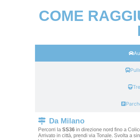
COME RAGGI
Au
Pul
Tr
Parch
Da Milano
Percorri la
SS36
in direzione nord fino a Colic
Arrivato in città, prendi via Tonale.
Svolta a si