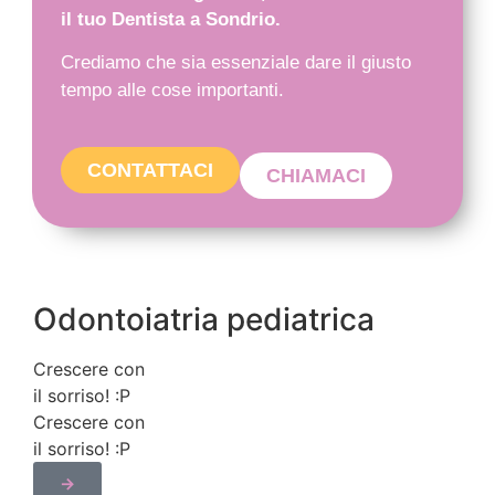
il tuo Dentista a Sondrio.
Crediamo che sia essenziale dare il giusto
tempo alle cose importanti.
CONTATTACI
CHIAMACI
Odontoiatria pediatrica
Crescere con
il sorriso! :​P
Crescere con
il sorriso! :​P
→